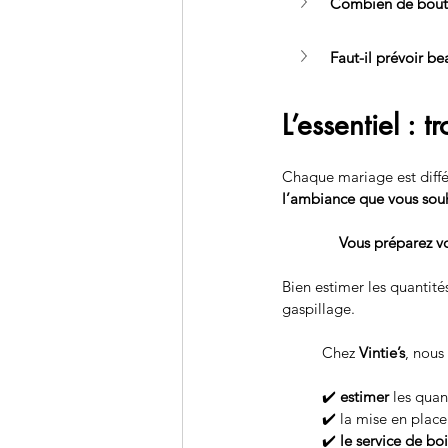
Combien de boutei
Faut-il prévoir b
L’essentiel : 
Chaque mariage est différ
l’ambiance que vous souh
Vous préparez vo
Bien estimer les quantité
gaspillage.
Chez 
Vintie’s
, nous
✔️ 
estimer 
les quan
✔️ la mise en place
✔️ 
le service de bo