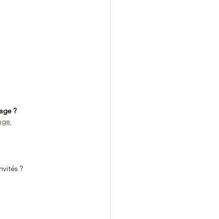
iage ?
age
.
vités ?