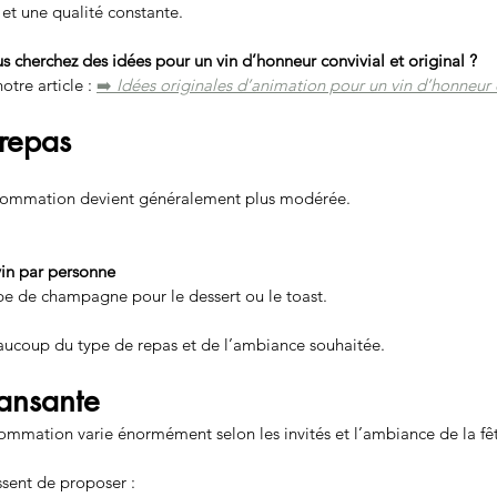
et une qualité constante.
s cherchez des idées pour un vin d’honneur convivial et original ?
tre article : 
➡️ 
Idées originales d’animation pour un vin d’honneur
 repas
nsommation devient généralement plus modérée.
vin par personne
pe de champagne pour le dessert ou le toast.
aucoup du type de repas et de l’ambiance souhaitée.
dansante
sommation varie énormément selon les invités et l’ambiance de la fê
ssent de proposer :