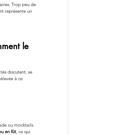
saires. Trop peu de 
nt représente un 
mment le 
ités discutent, se 
élevée à ce 
nnade ou mocktails.
ou en fût
, ce qui 