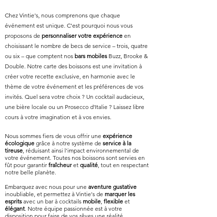
Chez Vintie's, nous comprenons que chaque
événement est unique. C'est pourquoi nous vous
proposons de
personnaliser votre expérience
en
choisissant le nombre de becs de service – trois, quatre
ou six – que comptent nos
bars mobiles
Buzz, Brooke &
Double. Notre carte des boissons est une invitation à
créer votre recette exclusive, en harmonie avec le
thème de votre événement et les préférence
s de vos
invités. Quel sera votre choix ? Un cocktail audacieux,
une bière locale ou un Prosecco d'Italie ? Laissez libre
cours à votre imagination et à vos envies.
Nous sommes fiers de vous offrir une
expérience
écologique
grâce à notre système de
service à la
tireuse
, réduisant ainsi l'impact environnemental de
votre événement. Toutes nos boissons sont servies en
fût pour garantir
fraîcheur
et
qualité
, tout en respectant
notre belle planète.
Embarquez avec nous pour une
aventure gustative
inoubliable, et permettez à Vintie's de
marquer les
esprits
avec un bar à cocktails
mobile
,
flexible
et
élégant
. Notre équipe passionnée est à votre
disposition pour faire de vos rêves une réalité