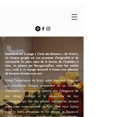
Bienvenue sur la page « Carte des Boissons » de Vintie's,
où chaque gorgée est une promesse d'originalité et de
convivialité. En plein cœur de la Savoie, de Chambéry à
Lyon, en passant par Bourgoin-Jallieu, notre bar mobile
vous invite à un voyage sensoriel à travers une sélection
de boissons choisies avec soin.
Faites l'expérience de Buzz, notre triporteur Piaggio,
qui transforme chaque événement en un moment
d'exception. Laissez-vous séduire par l'élégance de
son design vintage et le savoir-faire de nos
mixologues qui, tels des artistes, manient les saveurs
pour créer votre cocktail exclusif. Que vous optiez
pour la bière artisanale, le vin délicat, le Prosecco
pétillant, le cidre rafraîchissant ou l'un de nos