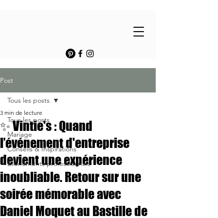
Post
Tous les posts
3 min de lecture
Tous les posts
✨ Vintie's : Quand
Mariage
l’événement d'entreprise
Conseils & Inspirations
devient une expérience
Événements professionnels
inoubliable. Retour sur une
soirée mémorable avec
Daniel Moquet au Bastille de