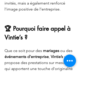
invités, mais a également renforcé 
l’image positive de l’entreprise.
🏆 Pourquoi faire appel à 
Vintie’s ?
Que ce soit pour des
 mariages
 ou des 
événements d’entreprise
, 
Vintie’s
 vous 
propose des prestations sur mesure 
qui apportent une touche d'originalité 
et d'interaction. Grâce à notre 
caravane 
vintage
 et notre 
photobooth
, nous 
créons des moments uniques et 
mémorables, tout en garantissant un 
service professionnel et clé en main. 💫
👉 
Contactez-nous
 dès aujourd'hui 